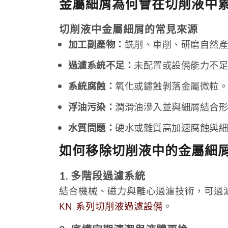
金屬細屑為何會在切削液中
切削液中金屬細屑的常見來源
加工副產物：
銑削、車削、研磨自然
過濾系統不足：
未配置或設備能力不
系統腐蝕：
氧化或鏽蝕剝落金屬微粒
浮油污染：
潤滑油滲入並與細屑結合
水質問題：
硬水或雜質高加速腐蝕與
如何移除切削液中的金屬細
1. 多階段過濾系統
結合機械、磁力與離心過濾技術，可過
KN 系列切削液過濾設備
。