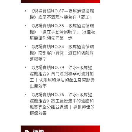
《現場實績NO.87—吸屑過濾循環
機》底屑不清理～機台在「罷工」
《現場實績NO.85—吸屑過濾循環
機》「還在手動清屑嗎？」 冠佳吸
屑機讓你領先同業一步
《現場實績NO.84—吸屑過濾循環
機》南部客戶實例｜還在和切削屑
奮戰嗎？
《現場實績NO.79—油水+吸屑過
濾機組合》汽門油封和華司油封加
工 | 切削屑和浮油的產生常常影響
生產效率
《現場實績NO.76—油水+吸屑過
濾機組合》將工廠廢液中的油脂和
雜質完全分離並過濾 | 達到極佳的
環保效果