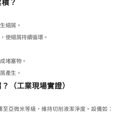
累積？
產生細屑。
足，使細屑持續循環。
。
形成堵塞物。
細屑產生。
屑？（工業現場實證）
濾至亞微米等級，維持切削液潔淨度。設備如：