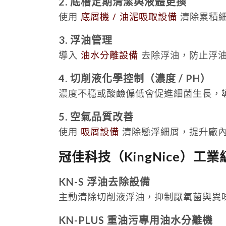
2. 底槽定期清潔與液體更換
使用
底屑機 / 油泥吸取設備
清除累積細
3. 浮油管理
導入
油水分離設備
去除浮油，防止浮油
4. 切削液化學控制（濃度 / PH）
濃度不穩或酸鹼偏低會促進細菌生長，
5. 空氣品質改善
使用
吸屑設備
清除懸浮細屑，提升廠
冠佳科技（KingNice）工
KN-S 浮油去除設備
主動清除切削液浮油，抑制厭氧菌與異
KN-PLUS 重油污專用油水分離機