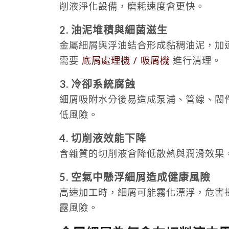
削液淨化設備，磨耗速度會更快。
2. 油泥堆積與細菌滋生
金屬細屑與浮油結合形成黏稠油泥，加
需要
底屑處理機 / 吸屑機
進行清理。
3. 冷卻系統腐蝕
細屑吸附水分後易造成泵浦、管線、閥
低風險。
4. 切削液效能下降
含雜質的切削液會降低散熱與潤滑效果
5. 空氣中懸浮細屑造成健康風險
高速加工時，細屑可能霧化漂浮，危害
露風險。